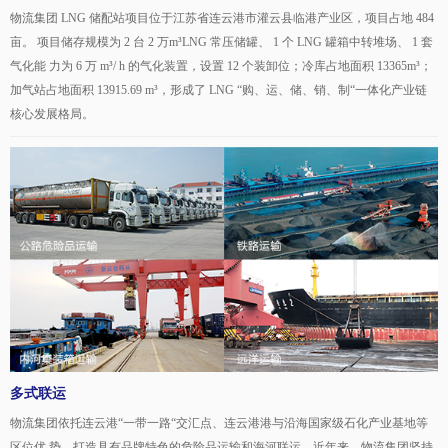
物流集团 LNG 储配站项目位于江苏省连云港市灌云县临港产业区，项目占地 484
亩。 项目储存规模为 2 台 2 万m³LNG 常压储罐、 1 个 LNG 罐箱中转堆场、 1 套
气化能 力为 6 万 m³/ h 的气化装置，设置 12 个装卸位；冷库占地面积 13365m³；
加气站占地面积 13915.69 m³，形成了 LNG “购、运、储、销、制“一体化产业链
核心发展格局。
多式联运
物流集团依托连云港“一带一路“交汇点、连云港港与沿海国家级石化产业基地等
区位优 势，打造具有品牌特色的危险品运输和海河联运。近年来，物流集团坚持