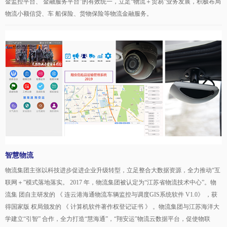
金监控平台、 金融服务平台”的有效统一，立足“物流＋贸易”业务发展，积极布局
物流小额信贷、车 船保险、货物保险等物流金融服务。
智慧物流
物流集团主张以科技进步促进企业升级转型，立足整合大数据资源，全力推动“互
联网＋”模式落地落实。 2017 年，物流集团被认定为“江苏省物流技术中心”。物
流集 团自主研发的 《 连云港海通物流车辆监控与调度GIS系统软件 V1.0》 ，获
得国家版 权局颁发的 《 计算机软件著作权登记证书 》 。物流集团与江苏海洋大
学建立“引智” 合作，全力打造“慧海通”，“翔安运”物流云数据平台，促使物联