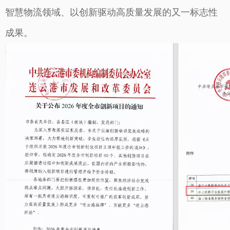
智慧物流领域、以创新驱动高质量发展的又一标志性
成果。