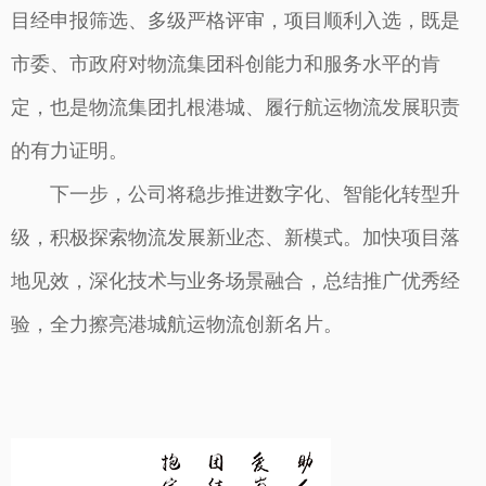
目经申报筛选、多级严格评审，项目顺利入选，既是
市委、市政府对物流集团科创能力和服务水平的肯
定，也是物流集团扎根港城、履行航运物流发展职责
的有力证明。
下一步，公司将稳步推进数字化、智能化转型升
级，积极探索物流发展新业态、新模式。加快项目落
地见效，深化技术与业务场景融合，总结推广优秀经
验，全力擦亮港城航运物流创新名片。