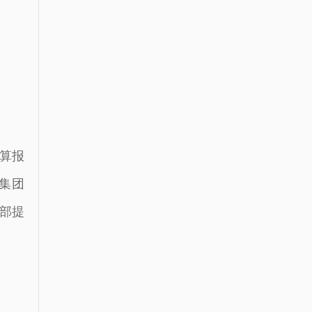
算报
集团
业部提