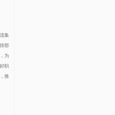
流集
安排部
，为
好职
，推