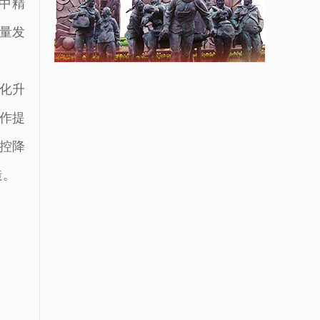
中精
质量发
化升
工作提
控降
造。